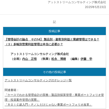
アットストリームコンサルティング株式会社
2025年5月23日
記
投稿記事
【管理会計の論点 その14】 製品別・顧客別利益と業績管理はできる？
（３）多軸別営業利益管理は本当に必要か？
アットストリームコンサルティング株式会社
（企画）
内山 正悟
（執筆）
松永 博樹
（編集）
伊藤 学
その他の投稿記事
アットストリームコンサルティングのナレッジ一覧
関連書籍：
「ケースでわかる管理会計の実務－製品別採算管理・事業ポートフォリオ管
理・投資案件管理の実際」
「ＲＯＩＣ超入門－Ｐ／Ｌだけじゃない事業ポートフォリオ改革」