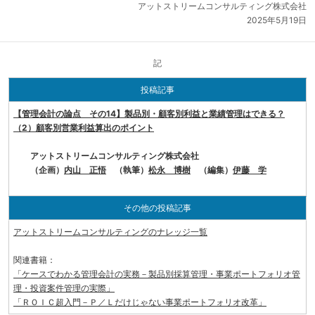
アットストリームコンサルティング株式会社
2025年5月19日
記
投稿記事
【管理会計の論点 その14】製品別・顧客別利益と業績管理はできる？
（2）顧客別営業利益算出のポイント
アットストリームコンサルティング株式会社
（企画）
内山 正悟
（執筆）
松永 博樹
（編集）
伊藤 学
その他の投稿記事
アットストリームコンサルティングのナレッジ一覧
関連書籍：
「ケースでわかる管理会計の実務－製品別採算管理・事業ポートフォリオ管
理・投資案件管理の実際」
「ＲＯＩＣ超入門－Ｐ／Ｌだけじゃない事業ポートフォリオ改革」