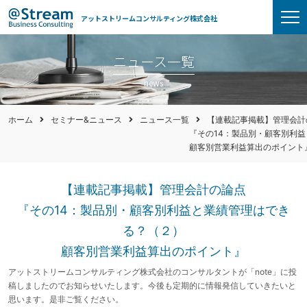
アットストリームコンサルティング株式会社
ニュース一覧
news
ホーム
セミナー&ニュース
ニュース一覧
【連載記事掲載】管理会計
『その14：製品別・顧客別利
顧客別営業利益算出のポイント
【連載記事掲載】管理会計の論点
『その14：製品別・顧客別利益と業績管理はでき
る？（２）
顧客別営業利益算出のポイント』
アットストリームコンサルティング株式会社のコンサルタントが「note」に投
稿しましたのでお知らせいたします。今後も定期的に情報発信していきたいと
思います。是非ご覧ください。