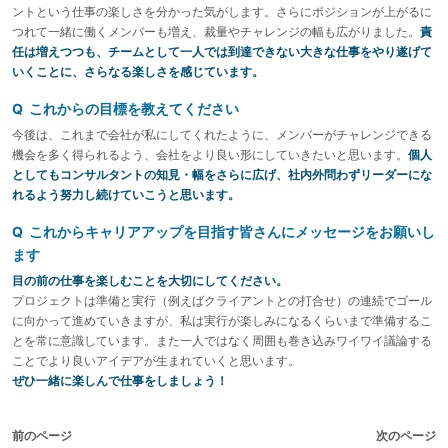
ントという仕事の楽しさを分かった気がします。さらにポジションが上がるに
つれて一緒に働くメンバーも増え、裁量やチャレンジの幅も広がりました。
責
任は増えつつも、チームとして一人では到達できない大きな仕事をやり遂げて
いくことに、さらなる楽しさを感じています。
Q これからの目標を教えてください
今後は、これまで会社が私にしてくれたように、メンバーがチャレンジできる
機会を多く得られるよう、会社をより良い形にしていきたいと思います。
個人
としてもコンサルタントの知見・幅をさらに広げ、社内外問わずリーダーにな
れるよう努力し続けていこうと思います。
Q これからキャリアアップを目指す皆さんにメッセージをお願いし
ます
目の前の仕事を楽しむことを大切にしてください。
プロジェクトは準備と実行（例えばクライアントとの打合せ）の連続でゴール
に向かって進めていきますが、私は実行が楽しみになるくらいまで準備するこ
とを常に意識しています。また一人ではなく周囲も巻き込みワイワイ議論する
ことでより良いアイデアが生まれていくと思います。
ぜひ一緒に楽しんで仕事をしましょう！
前のページ
次のページ