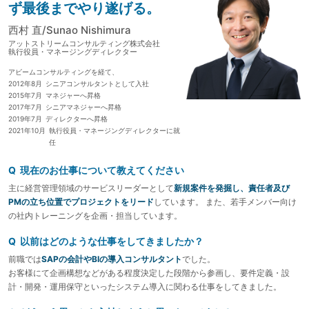
ず最後までやり遂げる。
西村 直/Sunao Nishimura
アットストリームコンサルティング株式会社
執行役員・マネージングディレクター
アビームコンサルティングを経て、
2012年8月
シニアコンサルタントとして入社
2015年7月
マネジャーへ昇格
2017年7月
シニアマネジャーへ昇格
2019年7月
ディレクターへ昇格
2021年10月
執行役員・マネージングディレクターに就
任
Q 現在のお仕事について教えてください
主に経営管理領域のサービスリーダーとして
新規案件を発掘し、責任者及び
PMの立ち位置でプロジェクトをリード
しています。 また、若手メンバー向け
の社内トレーニングを企画・担当しています。
Q 以前はどのような仕事をしてきましたか？
前職では
SAPの会計やBIの導入コンサルタント
でした。
お客様にて企画構想などがある程度決定した段階から参画し、要件定義・設
計・開発・運用保守といったシステム導入に関わる仕事をしてきました。