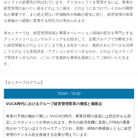
ルシフトの必要性が叫ばれています。デジタルシフトを実現するには、将来の
経営管理のありたい姿をどのように描き、どのように近づけていくのかの構想
化が重要です。また絶え間ない市場動向や戦略の変化に対し、経営管理の体系
も俊敏かつ柔軟に変更する対応力が求められます。
本セミナーでは、経営管理領域と事業オペレーション領域の双方を専門とする
アットストリームコンサルティングをお招きして、企業グループで分断化され
た経営情報をどのようにどこまで見える化すべきか、集約されたデータを活用
してどのような意思決定・アクションを行うべきなのか、どのようなステップ
で実現すべきなのか、について先進的な事例を題材にしてご紹介いただきま
す。
【セミナープログラム】
15:00 – 15:20
VUCA時代におけるグループ経営管理変革の潮流と着眼点
将来の予測が極めて難しいVUCAの時代、事業目標の達成には想定外をも想
定したマネジメントが求められます。昨今の経済危機に直面しFP&Aの重要
性がかつてないほどクローズアップされ、役割・体制の再構築とともに経営
管理のデジタル化を推進する企業が増えています。