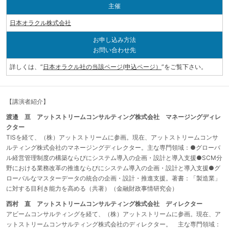
主催
日本オラクル株式会社
お申し込み方法
お問い合わせ先
詳しくは、”
日本オラクル社の当該ページ(申込ページ）
”をご覧下さい。
【講演者紹介】
渡邉 亘 アットストリームコンサルティング株式会社 マネージングディレ
クター
TISを経て、（株）アットストリームに参画。現在、アットストリームコンサ
ルティング株式会社のマネージングディレクター。主な専門領域：●グローバ
ル経営管理制度の構築ならびにシステム導入の企画・設計と導入支援●SCM分
野における業務改革の推進ならびにシステム導入の企画・設計と導入支援●グ
ローバルなマスターデータの統合の企画・設計・推進支援。著書：
「製造業」
に対する目利き能力を高める（共著）（金融財政事情研究会）
西村 直 アットストリームコンサルティング株式会社 ディレクター
アビームコンサルティングを経て、（株）アットストリームに参画。現在、ア
ットストリームコンサルティング株式会社のディレクター。 主な専門領域：