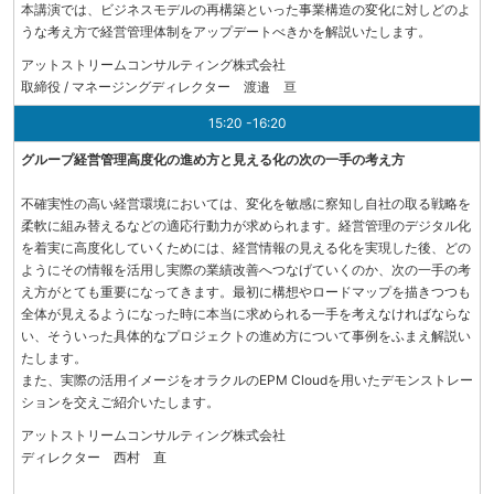
本講演では、ビジネスモデルの再構築といった事業構造の変化に対しどのよ
うな考え方で経営管理体制をアップデートべきかを解説いたします。
アットストリームコンサルティング株式会社
取締役 / マネージングディレクター 渡邉 亘
15:20 -16:20
グループ経営管理高度化の進め方と見える化の次の一手の考え方
不確実性の高い経営環境においては、変化を敏感に察知し自社の取る戦略を
柔軟に組み替えるなどの適応行動力が求められます。経営管理のデジタル化
を着実に高度化していくためには、経営情報の見える化を実現した後、どの
ようにその情報を活用し実際の業績改善へつなげていくのか、次の一手の考
え方がとても重要になってきます。最初に構想やロードマップを描きつつも
全体が見えるようになった時に本当に求められる一手を考えなければならな
い、そういった具体的なプロジェクトの進め方について事例をふまえ解説い
たします。
また、実際の活用イメージをオラクルのEPM Cloudを用いたデモンストレー
ションを交えご紹介いたします。
アットストリームコンサルティング株式会社
ディレクター 西村 直