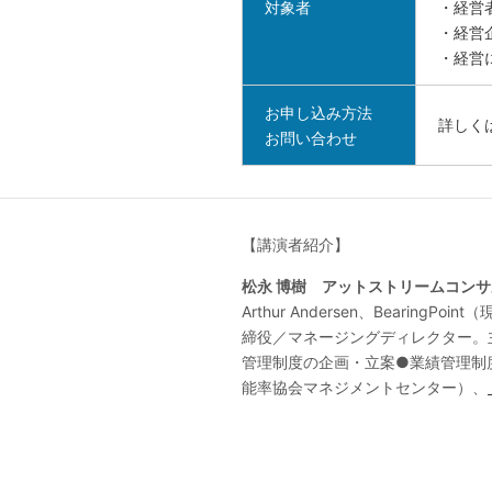
対象者
・経営
・経営
・経営
お申し込み方法
詳しく
お問い合わせ
【講演者紹介】
松永 博樹 アットストリームコン
Arthur Andersen、Bear
締役／マネージングディレクター。
管理制度の企画・立案●業績管理制
能率協会マネジメントセンター）、