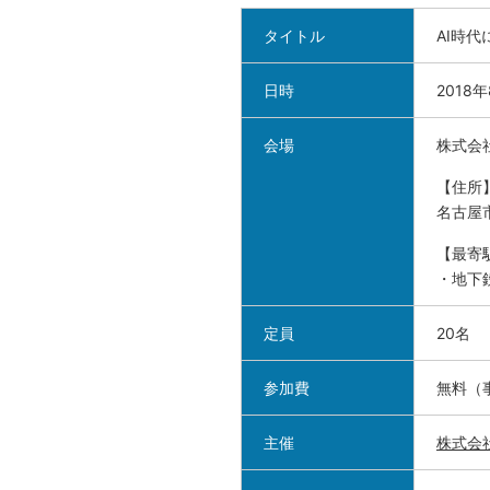
タイトル
AI時
日時
2018
会場
株式会
【住所
名古屋市
【最寄
・地下
定員
20名
参加費
無料（
主催
株式会