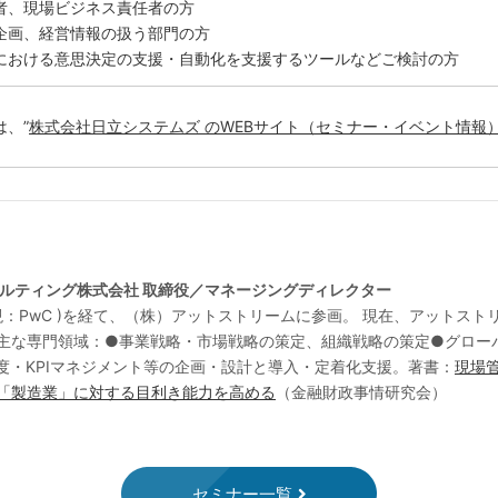
者、現場ビジネス責任者の方
企画、経営情報の扱う部門の方
における意思決定の支援・自動化を支援するツールなどご検討の方
は、”
株式会社日立システムズ のWEBサイト（セミナー・イベント情報
サルティング株式会社 取締役／マネージングディレクター
ingPoint（現：PwC )を経て、（株）アットストリームに参画。 現在、ア
主な専門領域：●事業戦略・市場戦略の策定、組織戦略の策定●グロー
度・KPIマネジメント等の企画・設計と導入・定着化支援。著書：
現場
「製造業」に対する目利き能力を高める
（金融財政事情研究会）
セミナー一覧