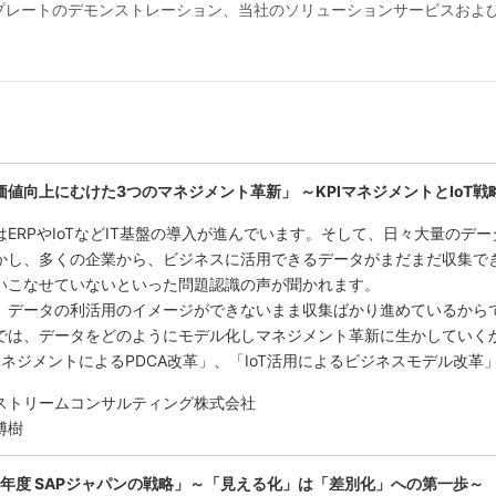
loud」のテンプレートのデモンストレーション、当社のソリューションサービ
価値向上にむけた3つのマネジメント革新」 ～KPIマネジメントとIoT戦
はERPやIoTなどIT基盤の導入が進んでいます。そして、日々大量のデ
かし、多くの企業から、ビジネスに活用できるデータがまだまだ収集で
いこなせていないといった問題認識の声が聞かれます。
、データの利活用のイメージができないまま収集ばかり進めているから
では、データをどのようにモデル化しマネジメント革新に生かしていく
IマネジメントによるPDCA改革」、「IoT活用によるビジネスモデル改
ストリームコンサルティング株式会社
博樹
18年度 SAPジャパンの戦略」～「見える化」は「差別化」への第一歩～