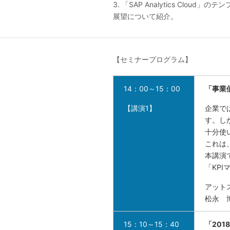
3. 「SAP Analytics C
展望について紹介。
【セミナープログラム】
14：00～15：00
「事業
【講演1】
企業で
す。し
十分使
これは
本講演
「KP
アット
松永 
15：10～15：40
「20