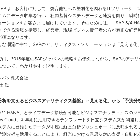
SAPは、お客様に対して、競合他社への差別化を図れるITソリューショ
イムにデータ収集を行い、社内基幹システムデータと連携を図り、瞬時
リューションをお客さまに届けしています。そのためには、「SAP S/4 
制できる環境を構築し、経営者、現場ビジネス責任者の方が適正な経営
必須になります。
うな潮流の中で、SAPのアナリティクス・ソリューションは「見える化
では、2018年度のSAPジャパンの戦略をお伝えしながら、SAPのアナ
について、わかりやすく説明します。
ジャパン株式会社
士 氏
分析を支えるビジネスアナリティクス基盤」～見える化」から「予測分
P S/4 HANA」とライブデータ接続が可能なビジネスアナリティクスのク
ytics Cloud」を早期に活用できるテンプレートを日立システムズが開発
ステムに登録したデータが即座に経営分析ダッシュボードに反映される
予測分析を活用することにより、経営における意思決定の支援・自動化