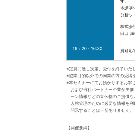
す。
本講演で
分析ソ
株式会
田口 満
16：20～16:30
質疑応
※定員に達し次第、受付を終了いた
※協業目的以外での同業の方の受講
※本セミナーにてお預かりするお客
および当社パートナー企業が主催
ーン情報などの宣伝物のご提供な
入館管理のために必要な情報を利
開示することは一切ありません。
【開催要綱】