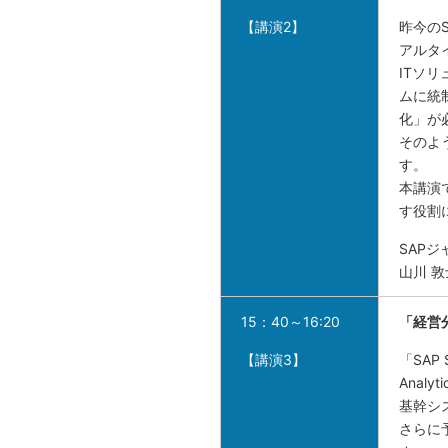
【講演2】
昨今の
アルタ
ITソ
ムに統
化」が
そのよ
す。
本講演
す役割
SAP
山川 敦
15：40～16:20
「経営
【講演3】
「SA
Anal
基幹シ
さらに