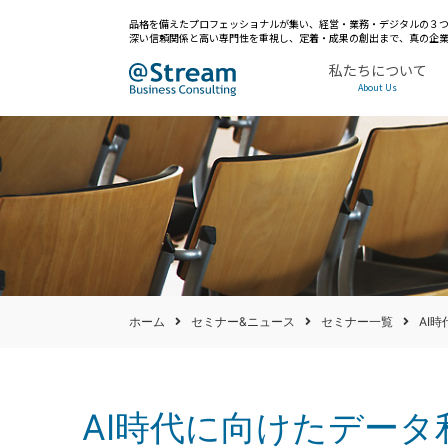
品格を備えたプロフェッショナルが集い、経営・業務・デジタルの３つ
深い信頼関係と高い専門性を重視し、定着・成果の創出まで、真の企
私たちについて
About Us
ホーム
セミナー&ニュース
セミナー一覧
AI
AI時代に向けたデータ