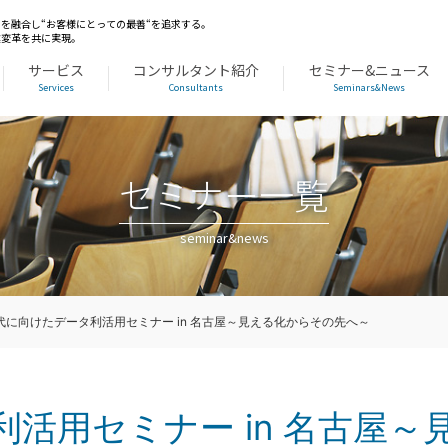
を融合し“お客様にとっての最善“を追求する。
業変革を共に実現。
サービス
コンサルタント紹介
セミナー&ニュース
Services
Consultants
Seminars&News
セミナー一覧
seminar&news
時代に向けたデータ利活用セミナー in 名古屋～見える化からその先へ～
利活用セミナー in 名古屋