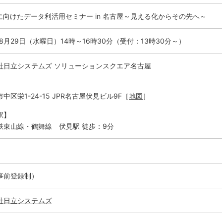
代に向けたデータ利活用セミナー in 名古屋～見える化からその先へ～
年8月29日（水曜日）14時～16時30分（受付：13時30分～）
社日立システムズ ソリューションスクエア名古屋
】
中区栄1-24-15 JPR名古屋伏見ビル9F［
地図
］
駅】
鉄東山線・鶴舞線 伏見駅 徒歩：9分
事前登録制）
社日立システムズ