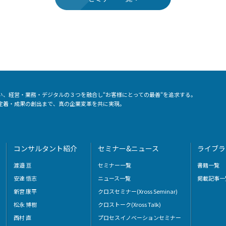
い、経営・業務・デジタルの３つを融合し“お客様にとっての最善“を追求する。
定着・成果の創出まで、真の企業変革を共に実現。
コンサルタント紹介
セミナー&ニュース
ライブラ
渡邉 亘
セミナー一覧
書籍一覧
安達 悟志
ニュース一覧
掲載記事一
新宮 康平
クロスセミナー(Xross Seminar)
松永 博樹
クロストーク(Xross Talk)
西村 直
プロセスイノベーションセミナー