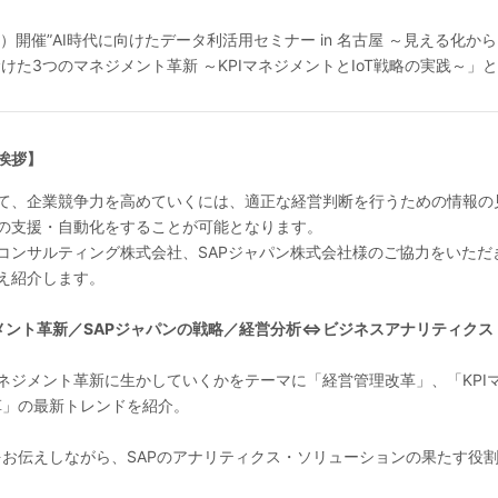
（水）開催”AI時代に向けたデータ利活用セミナー in 名古屋 ～見える化か
けた3つのマネジメント革新 ～KPIマネジメントとIoT戦略の実践～」
挨拶】
て、企業競争力を高めていくには、適正な経営判断を行うための情報の
の支援・自動化をすることが可能となります。
コンサルティング株式会社、SAPジャパン株式会社様のご協力をいただ
え紹介します。
メント革新／SAPジャパンの戦略／経営分析⇔ビジネスアナリティクス
マネジメント革新に生かしていくかをテーマに「経営管理改革」、「KPI
革」の最新トレンドを紹介。
の戦略をお伝えしながら、SAPのアナリティクス・ソリューションの果たす