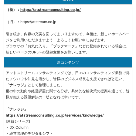
（新）：
https://atstreamconsulting.co.jp/
（旧）：https://atstream.co.jp
引き続き、内容の充実を図ってまいりますので、今後は、新しいホームペー
ジをご利用いただきますよう、よろしくお願い申しあげます。
ブラウザの「お気に入り」「ブックマーク」などに登録されている場合は、
新しいページのURLへの登録変更をお願いします。
新コンテンツ
アットストリームコンサルティングでは、日々のコンサルティング業務で得
たノウハウや知見を活かし、皆様のビジネス成長を支援できればと思い、
「ナレッジ」
として整理しました。
世の中の動向や経営課題に関する分析、具体的な解決策の提案を通じて、皆
様が抱える課題解決の一助となれば幸いです。
「ナレッジ」
https://atstreamconsulting.co.jp/services/knowledge/
[連載シリーズ]
・DX Column
・経営管理のデジタルシフト