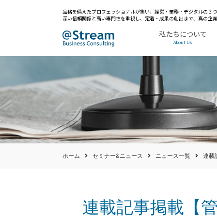
品格を備えたプロフェッショナルが集い、経営・業務・デジタルの３つ
深い信頼関係と高い専門性を重視し、定着・成果の創出まで、真の企
私たちについて
About Us
ホーム
セミナー&ニュース
ニュース一覧
連載
連載記事掲載【管