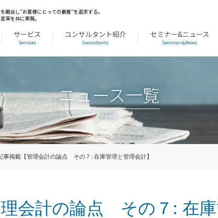
を融合し“お客様にとっての最善“を追求する。
業変革を共に実現。
サービス
コンサルタント紹介
セミナー&ニュース
Services
Consultants
Seminars&News
ニュース一覧
news
記事掲載【管理会計の論点 その７: 在庫管理と管理会計】
理会計の論点 その７: 在