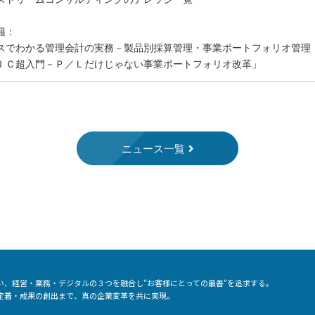
籍：
スでわかる管理会計の実務－製品別採算管理・事業ポートフォリオ管理
ＩＣ超入門－Ｐ／Ｌだけじゃない事業ポートフォリオ改革」
ニュース一覧
い、経営・業務・デジタルの３つを融合し“お客様にとっての最善“を追求する。
定着・成果の創出まで、真の企業変革を共に実現。