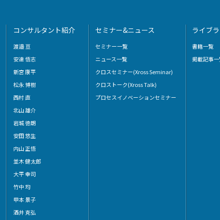
コンサルタント紹介
セミナー&ニュース
ライブラ
渡邉 亘
セミナー一覧
書籍一覧
安達 悟志
ニュース一覧
掲載記事一
新宮 康平
クロスセミナー(Xross Seminar)
松永 博樹
クロストーク(Xross Talk)
西村 直
プロセスイノベーションセミナー
北山 雄介
岩城 徳朗
安田 悠生
内山 正悟
並木 健太郎
大平 幸司
竹中 均
甲本 景子
酒井 克弘